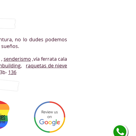
entura, no lo dudes podemos
s sueños.
,
senderismo
,vía ferrata cala
building,
raquetas de nieve
3b-
136