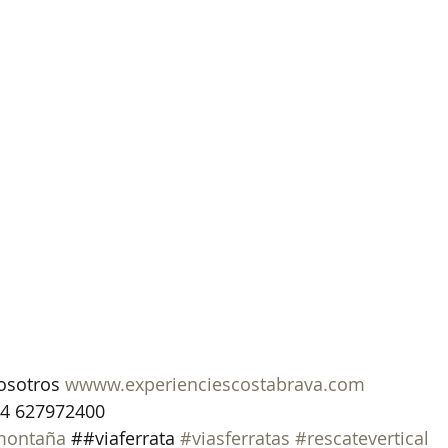
osotros 
wwww.experienciescostabrava.com
34 627972400
ontaña
 ##viaferrata 
#viasferratas
#rescatevertical