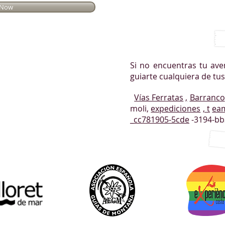
 Now
Si no encuentras tu av
guiarte cualquiera de tu
Vías Ferratas
,
Barranco
moli,
expediciones
, t
eam
_cc781905-5cde
-3194-bb