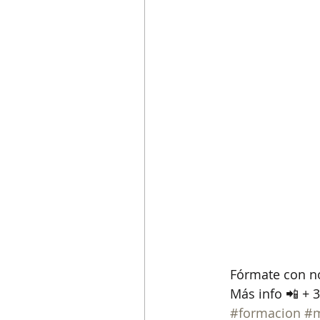
Fórmate con n
Más info 📲 + 
#formacion
#m