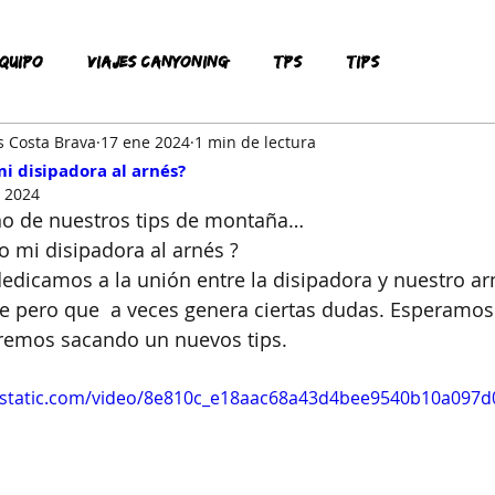
QUIPO
VIAJES CANYONING
TPS
TIPS
s Costa Brava
17 ene 2024
1 min de lectura
i disipadora al arnés?
c 2024
o de nuestros tips de montaña…  
 mi disipadora al arnés ? 
dedicamos a la unión entre la disipadora y nuestro ar
e pero que  a veces genera ciertas dudas. Esperamos
emos sacando un nuevos tips.  
ixstatic.com/video/8e810c_e18aac68a43d4bee9540b10a097d