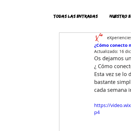
Todas las entradas
NUESTRO E
eXperiencie
¿Cómo conecto m
Actualizado:
16 di
Os dejamos un
¿ Cómo conecto
Esta vez se lo 
bastante simpl
cada semana ir
https://video.w
p4