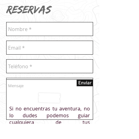
RESERVAS
Enviar
Si no encuentras tu aventura, no
lo dudes podemos guiar
cualquiera de tus
sueños._cc781905-5cde-3194-
bb3b
-
136bad5cf58d_
Barranco
,