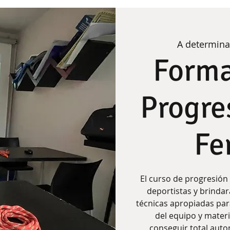
A determina
Forma
Progre
Fe
El curso de progresión 
deportistas y brindará
técnicas apropiadas para
del equipo y materi
conseguir total aut