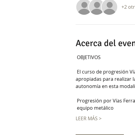
+2 ot
Acerca del eve
 OBJETIVOS 
 El curso de progresión Vías Ferrata esta orientado a deportistas y brindará al participante las bases y técnicas 
apropiadas para realizar l
autonomía en esta modalid
 Progresión por Vías Ferra
 equipo metálico 
LEER MÁS >