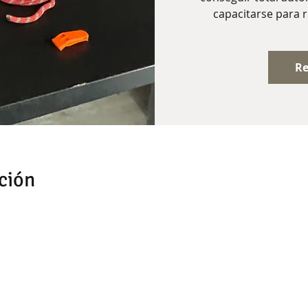
capacitarse para r
Re
ción